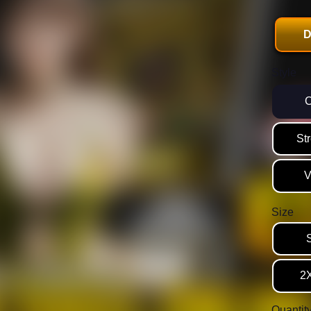
D
Style
C
St
V
Size
2
Quantit